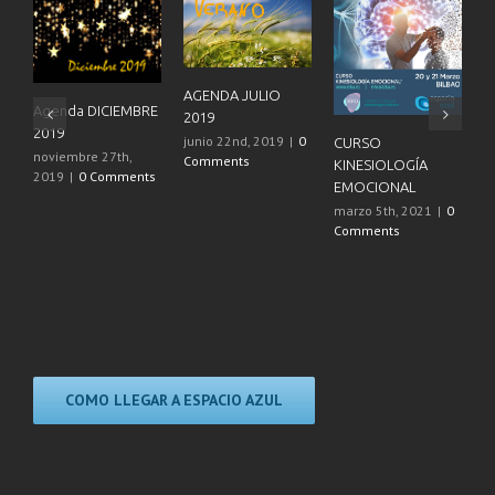
AGENDA JULIO
Agenda DICIEMBRE
2019
2019
junio 22nd, 2019
|
0
CURSO
noviembre 27th,
Comments
KINESIOLOGÍA
2019
|
0 Comments
EMOCIONAL
F
marzo 5th, 2021
|
0
C
Comments
T
G
A
m
C
COMO LLEGAR A ESPACIO AZUL