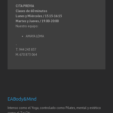
CITA PREVIA
Clases de 60 minutos
Lunes y Miércoles / 15.15-16:15
Martes y Jueves / 19.00-20:00
Nuestro equipo:
AMAYA LOMA
-
T. 944 243 837
M. 670 873 064
EABody&Mind
Intenso como el Yoga, controlado como Pilates, mental y estético
como el Tai Chi.