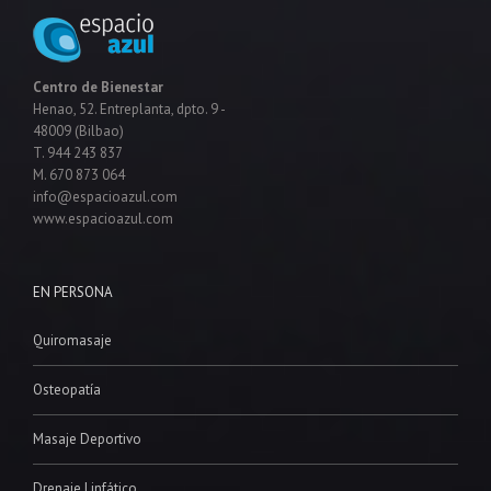
Centro de Bienestar
Henao, 52. Entreplanta, dpto. 9 -
48009 (Bilbao)
T. 944 243 837
M. 670 873 064
info@espacioazul.com
www.espacioazul.com
EN PERSONA
Quiromasaje
Osteopatía
Masaje Deportivo
Drenaje Linfático