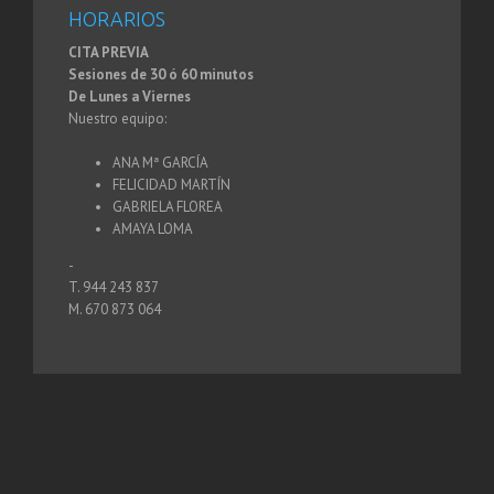
HORARIOS
CITA PREVIA
Sesiones de 30 ó 60 minutos
De Lunes a Viernes
Nuestro equipo:
ANA Mª GARCÍA
FELICIDAD MARTÍN
GABRIELA FLOREA
AMAYA LOMA
-
T. 944 243 837
M. 670 873 064