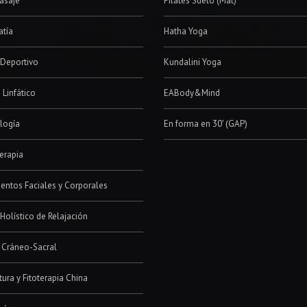
 Linfático
EABody&Mind
logía
En forma en 30′ (GAP)
erapia
entos Faciales y Corporales
Holístico de Relajación
 Cráneo-Sacral
ura y Fitoterapia China
gía
 de Polaridad
s Reiki