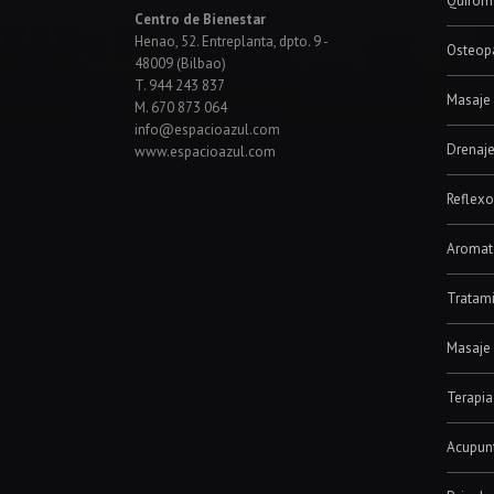
Drenaje
www.espacioazul.com
Reflexo
Aromat
Tratami
Masaje 
Terapia
Acupunt
Psicolo
Terapia
Sesione