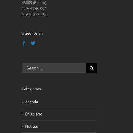
48009 (Bilbao)
T. 944 243 837
M. 670 873 064
Siguenos en
Categorías
Agenda
En Abierto
Noticias