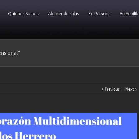
Quienes Somos
Alquiler de salas
En Persona
En Equilib
nsional”
Previous
Next