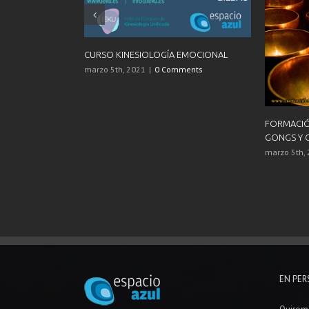
Agenda ENERO 2020
Agenda DICIEMBRE
diciembre 28th, 2019
|
0 Comments
noviembre 27th, 20
OS,
EN PE
Quirom
Centro de Bienestar
Henao, 52. Entreplanta, dpto. 9 -
Osteopa
48009 (Bilbao)
T. 944 243 837
Masaje 
M. 670 873 064
info@espacioazul.com