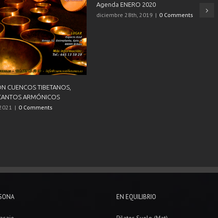
junio 22nd, 2019
|
0 Comments
 2019
19
|
0 Comments
RSONA
EN EQUILIBRIO
asaje
Pilates Suelo (Mat)
tía
Hatha Yoga
Deportivo
Kundalini Yoga