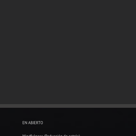
EN ABIERTO
Mindfulness (Reducción de estrés)
Cuencos Tibetanos
Taller de Reiki