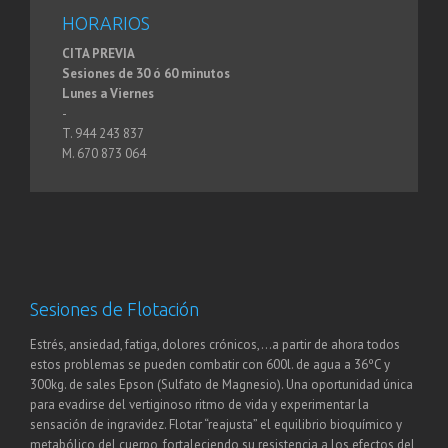
HORARIOS
CITA PREVIA
Sesiones de 30 ó 60 minutos
Lunes a Viernes
-
T. 944 243 837
M. 670 873 064
Sesiones de Flotación
Estrés, ansiedad, fatiga, dolores crónicos,…a partir de ahora todos
estos problemas se pueden combatir con 600l. de agua a 36ºC y
300kg. de sales Epson (Sulfato de Magnesio). Una oportunidad única
para evadirse del vertiginoso ritmo de vida y experimentar la
sensación de ingravidez. Flotar “reajusta” el equilibrio bioquímico y
metabólico del cuerpo, fortaleciendo su resistencia a los efectos del