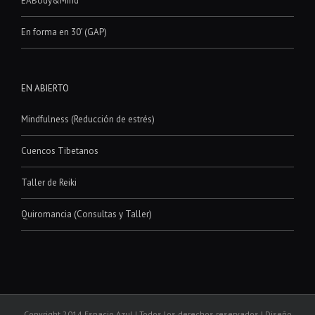
EABody&Mind
En forma en 30′ (GAP)
EN ABIERTO
Mindfulness (Reducción de estrés)
Cuencos Tibetanos
Taller de Reiki
Quiromancia (Consultas y Taller)
Copyright 2014 Espacio Azul | Todos los derechos reservados | Diseño