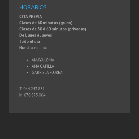
HORARIOS
CITA PREVIA
Clases de 60 minutos (grupo)
Clases de 30 ó 60 minutos (privadas)
De Lunes a Jueves
Todo el día
Nuestro equipo:
AMAYA LOMA
ANA CAPILLA
GABRIELA FLOREA
-
T. 944 243 837
M. 670 873 064