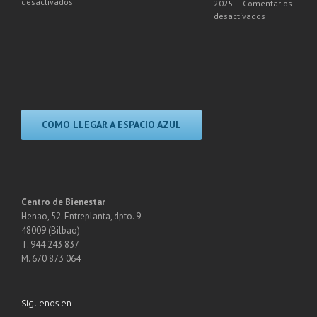
en
desactivados
d
2025
|
Comentarios
Talleres
Agenda
en
desactivados
SEPTIEMBRE
NOVIEMBRE
REGALA
2025
2025
BIENESTAR,
REGALA
ESPACIO
AZUL
COMO LLEGAR A ESPACIO AZUL
Centro de Bienestar
Henao, 52. Entreplanta, dpto. 9
48009 (Bilbao)
T. 944 243 837
M. 670 873 064
Siguenos en