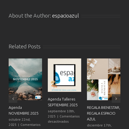
About the Author:
espacioazul
Related Posts
Agenda Talleres
SEPTIEMBRE 2025
Agenda
REGALA BIENESTAR,
2
septiembre 10th,
NOVIEMBRE 2025
REGALA ESPACIO
E
2025
|
Comentarios
AZUL
octubre 22nd,
d
en
desactivados
2025
|
Comentarios
2
diciembre 17th,
Agenda