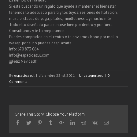
Es tiempo de Navidad.
Si esta buscando un regalo que ayude a mantener el bienestar,
tenemos lo adecuado para ti y los tuyos: sesiones de flotación,
masaje, clases de yoga, pilates, mindfulness… y mucho más.
Todo ello diseñado para sentirse bien por dentro y por fuera.
Consúltanos y te lo preparamos.
Puedes comprarlos en el centro o te enviamos bono por mail o
wasap, por si no puedes desplazarte.
Info: 670 873 064
info@espacioazul.com
¡¡¡Feliz Navidad!!!
By
espacioazul
|
diciembre 22nd, 2021
|
Uncategorized
|
0
Comments
Share This Story, Choose Your Platform!