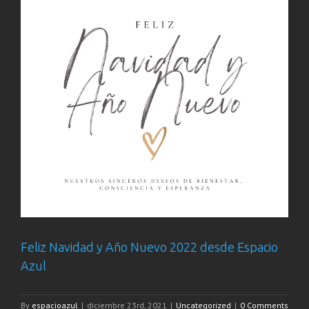
Feliz Navidad y Año Nuevo 2022 desde Espacio
Azul
By
espacioazul
|
diciembre 23rd, 2021
|
Uncategorized
|
0 Comments