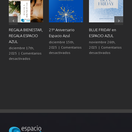
REGALA BIENESTAR,
21º Aniversario
BLUE FRIDAY en
A
REGALA ESPACIO
Espacio Azul
ESPACIO AZUL
N
AZUL
diciembre 15th,
noviembre 26th,
o
2025
|
Comentarios
2025
|
Comentarios
2
diciembre 17th,
en
en
desactivados
desactivados
d
2025
|
Comentarios
21º
BLUE
en
desactivados
Aniversario
FRIDAY
REGALA
Espacio
en
BIENESTAR,
Azul
ESPACIO
REGALA
AZUL
ESPACIO
AZUL