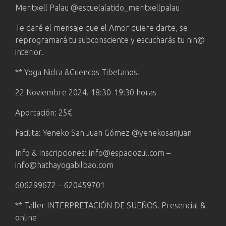
Meritxell Palau @escuelalatido_meritxellpalau
Te daré el mensaje que el Amor quiere darte, se
reprogramará tu subconsciente y escucharás tu niñ@
interior.
** Yoga Nidra &Cuencos Tibetanos.
22 Noviembre 2024. 18:30-19:30 horas
Aportación: 25€
Facilita: Yeneko San Juan Gómez @yenekosanjuan
Info & Inscripciones: info@espaciozul.com –
info@hathayogabilbao.com
606299672 – 620459701
** Taller INTERPRETACIÓN DE SUEÑOS. Presencial &
online