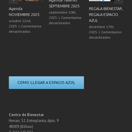
Agenda Talleres
SEPTIEMBRE 2025
REGALA BIENESTAR,
21º Aniversario
septiembre 10th,
025
REGALA ESPACIO
Espacio Azul
2025
|
Comentarios
AZUL
diciembre 15th,
en
desactivados
arios
2025
|
Comentarios
diciembre 17th,
Agenda
n
en
desactivados
2025
|
Comentarios
Talleres
genda
21º
en
desactivados
SEPTIEMBRE
OVIEMBRE
Aniversar
REGALA
2025
025
Espacio
BIENESTAR,
Azul
REGALA
ESPACIO
AZUL
COMO LLEGAR A ESPACIO AZUL
Centro de Bienestar
Henao, 52. Entreplanta, dpto. 9
48009 (Bilbao)
T. 944 243 837