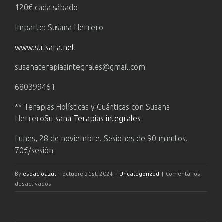
120€ cada sábado
Imparte: Susana Herrero
www.su-sana.net
susanaterapiasintegrales@gmail.com
680399461
** Terapias Holísticas y Cuánticas con Susana
Herrero
Su-sana Terapias integrales
Lunes, 28 de noviembre. Sesiones de 90 minutos.
70€/sesión
By
espacioazul
|
octubre 21st, 2024
|
Uncategorized
|
Comentarios
en
desactivados
AGENDA
NOVIEMBRE
2024