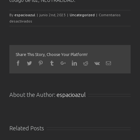
código de luz, NEUTRALIDAD.
By
espacioazul
|
junio 2nd, 2023
|
Uncategorized
|
Comentarios
en
desactivados
MEDICINA
FRECUENCIAL.
POR
PRIMERA
VEZ
Share This Story, Choose Your Platform!
EN
EL
PAÍS
VASCO
About the Author:
espacioazul
Related Posts