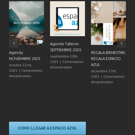
Agenda Talleres
SEPTIEMBRE 2025
Agenda
REGALA BIENESTAR,
21
septiembre 10th,
NOVIEMBRE 2025
REGALA ESPACIO
Es
2025
|
Comentarios
AZUL
octubre 22nd,
di
en
desactivados
2025
|
Comentarios
2
diciembre 17th,
Agenda
en
desactivados
de
2025
|
Comentarios
Talleres
Agenda
en
desactivados
SEPTIEMBRE
NOVIEMBRE
REGALA
2025
2025
BIENESTAR,
REGALA
ESPACIO
AZUL
COMO LLEGAR A ESPACIO AZUL