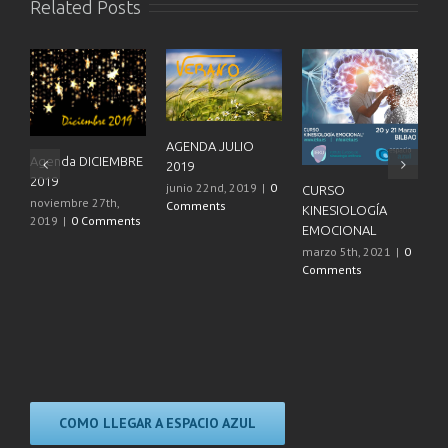
Related Posts
AGENDA JULIO
Agenda DICIEMBRE
2019
2019
junio 22nd, 2019
|
0
CURSO
noviembre 27th,
Comments
KINESIOLOGÍA
2019
|
0 Comments
EMOCIONAL
F
marzo 5th, 2021
|
0
C
Comments
T
G
A
m
C
COMO LLEGAR A ESPACIO AZUL