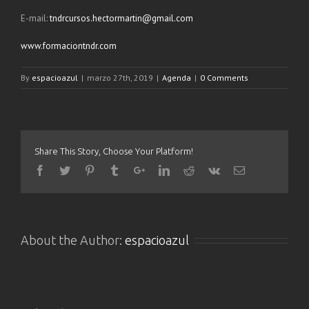
E-mail:
tndrcursos.hectormartin@gmail.com
www.formaciontndr.com
By
espacioazul
|
marzo 27th, 2019
|
Agenda
|
0 Comments
Share This Story, Choose Your Platform!
About the Author:
espacioazul