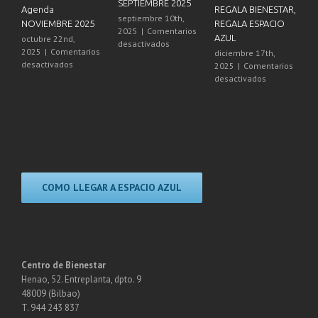
SEPTIEMBRE 2025
Agenda
REGALA BIENESTAR,
21
septiembre 10th,
NOVIEMBRE 2025
REGALA ESPACIO
Es
2025
|
Comentarios
AZUL
octubre 22nd,
di
en
desactivados
2025
|
Comentarios
2
diciembre 17th,
Agenda
en
desactivados
de
2025
|
Comentarios
Talleres
Agenda
en
desactivados
SEPTIEMBRE
NOVIEMBRE
REGALA
2025
2025
BIENESTAR,
REGALA
ESPACIO
AZUL
COMO LLEGAR A ESPACIO AZUL
Centro de Bienestar
Henao, 52. Entreplanta, dpto. 9
48009 (Bilbao)
T. 944 243 837