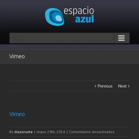
Go to...
Vimeo
Previous
Next
Vimeo
en
By
diazorueta
|
mayo 29th, 2014
|
Comentarios desactivados
Vimeo