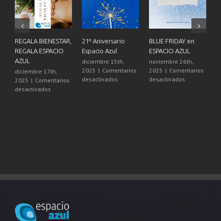
REGALA BIENESTAR,
21º Aniversario
BLUE FRIDAY en
A
REGALA ESPACIO
Espacio Azul
ESPACIO AZUL
N
AZUL
diciembre 15th,
noviembre 26th,
o
2025
|
Comentarios
2025
|
Comentarios
2
diciembre 17th,
en
en
desactivados
desactivados
d
2025
|
Comentarios
21º
BLUE
en
desactivados
Aniversario
FRIDAY
REGALA
Espacio
en
BIENESTAR,
Azul
ESPACIO
REGALA
AZUL
ESPACIO
AZUL