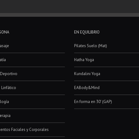
AZUL
RSONA
EN EQUILIBRIO
asaje
Pilates Suelo (Mat)
tía
Hatha Yoga
Deportivo
Kundalini Yoga
 Linfático
EABody&Mind
logía
En forma en 30′ (GAP)
erapia
entos Faciales y Corporales
Holístico de Relajación