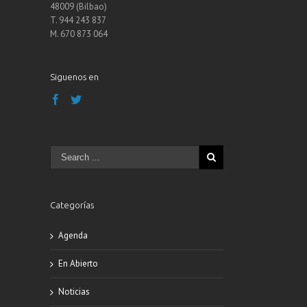
48009 (Bilbao)
T. 944 243 837
M. 670 873 064
Siguenos en
Categorías
Agenda
En Abierto
Noticias