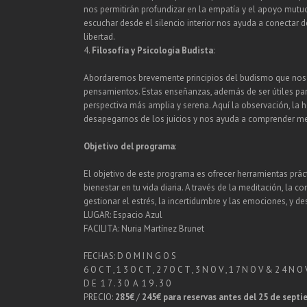
nos permitirán profundizar en la empatía y el apoyo mutuo
escuchar desde el silencio interior nos ayuda a conectar 
libertad.
4.
Filosofía y Psicología Budista
:
Abordaremos brevemente principios del budismo que nos
pensamientos. Estas enseñanzas, además de ser útiles par
perspectiva más amplia y serena. Aquí la observación, la 
desapegarnos de los juicios y nos ayuda a comprender m
Objetivo del programa
:
El objetivo de este programa es ofrecer herramientas práct
bienestar en tu vida diaria. A través de la meditación, la c
gestionar el estrés, la incertidumbre y las emociones, y de
LUGAR: Espacio Azul
FACILITA: Nuria Martínez Brunet
FECHAS: D O M I N G O S
6 O C T , 1 3 O C T , 2 7 O C T , 3 N O V , 1 7 N O V & 2 4 N O 
D E 1 7 . 3 0 A 1 9 . 3 0
PRECIO:
285€
/
245€ para reservas antes del 25 de sept