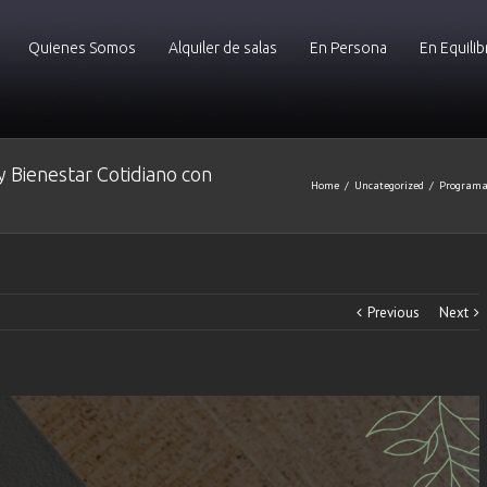
Quienes Somos
Alquiler de salas
En Persona
En Equilib
 Bienestar Cotidiano con
Home
/
Uncategorized
/
Programa 
Previous
Next