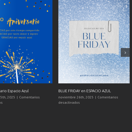
lleres SEPTIEMBRE 2025
 10th, 2025
|
Comentarios
en
os
Agenda
REGALA BIENESTAR, REGALA ESPACIO
Talleres
AZUL
SEPTIEMBRE
diciembre 17th, 2025
|
Comentarios
2025
en
desactivados
REGALA
BIENESTAR,
REGALA
ESPACIO