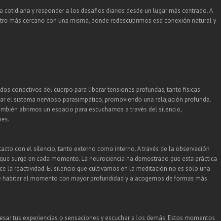
da cotidiana y responder a los desafios diarios desde un lugar más centrado. A
uentro más cercano con una misma, donde redescubrimos esa conexión natural y
dos conectivos del cuerpo para liberar tensiones profundas, tanto físicas
var el sistema nervioso parasimpático, promoviendo una relajación profunda.
también abrimos un espacio para escucharnos a través del silencio,
nes.
tacto con el silencio, tanto externo como interno. A través de la observación
lo que surge en cada momento. La neurociencia ha demostrado que esta práctica
 la reactividad. El silencio que cultivamos en la meditación no es solo una
ite habitar el momento con mayor profundidad y a acogernos de formas más
resar tus experiencias o sensaciones y escuchar a los demás. Estos momentos