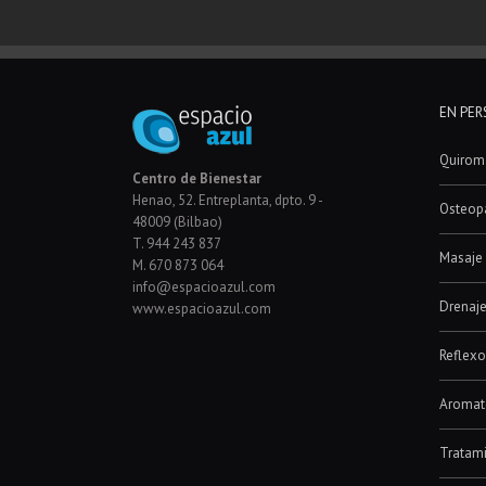
EN PE
Quirom
Centro de Bienestar
Henao, 52. Entreplanta, dpto. 9 -
Osteopa
48009 (Bilbao)
T. 944 243 837
Masaje 
M. 670 873 064
info@espacioazul.com
Drenaje
www.espacioazul.com
Reflexo
Aromat
Tratami
Masaje 