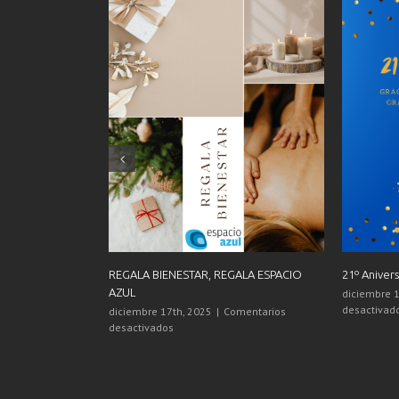
Agenda Ta
septiembre
desactivad
Agenda NOVIEMBRE 2025
octubre 22nd, 2025
|
Comentarios
en
desactivados
Agenda
NOVIEMBRE
2025