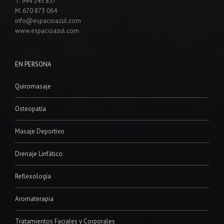
T. 944 243 837
M. 670 873 064
info@espacioazul.com
www.espacioazul.com
EN PERSONA
Quiromasaje
Osteopatía
Masaje Deportivo
Drenaje Linfático
Reflexología
Aromaterapia
Tratamientos Faciales y Corporales