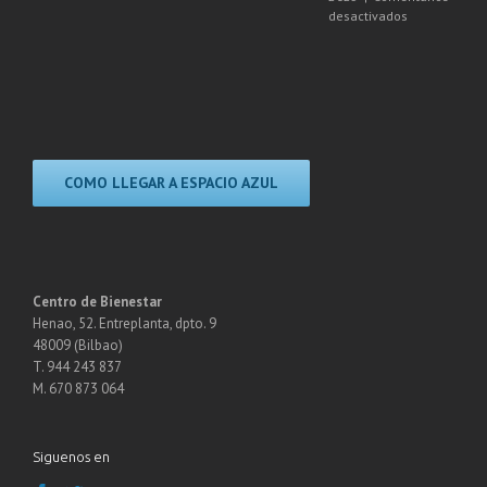
Talleres
Agenda
en
desactivados
SEPTIEMBRE
NOVIEMBRE
REGALA
2025
2025
BIENESTAR,
REGALA
ESPACIO
AZUL
COMO LLEGAR A ESPACIO AZUL
Centro de Bienestar
Henao, 52. Entreplanta, dpto. 9
48009 (Bilbao)
T. 944 243 837
M. 670 873 064
Siguenos en