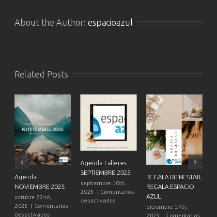
About the Author:
espacioazul
Related Posts
Agenda Talleres
SEPTIEMBRE 2025
Agenda
REGALA BIENESTAR,
2
septiembre 10th,
NOVIEMBRE 2025
REGALA ESPACIO
E
2025
|
Comentarios
AZUL
octubre 22nd,
d
en
desactivados
2025
|
Comentarios
2
diciembre 17th,
Agenda
en
desactivados
d
2025
|
Comentarios