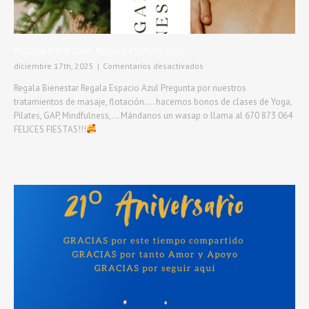
REGALA BIENESTAR, REGALA ESPACIO AZUL
en
diciembre 17th, 2025
|
Comentarios desactivados
REGALA
Regala Bienestar Regala Espacio Azul Pregunta por nuestros
BIENESTAR,
tratamientos de masaje, flotación.... hacemos bonos de clases de Yoga,
REGALA
Pilates, GAP, Mindfulness,... Mándanos un wasap o llama al 670 873 064
ESPACIO
AZUL
FELICES FIESTAS!!!