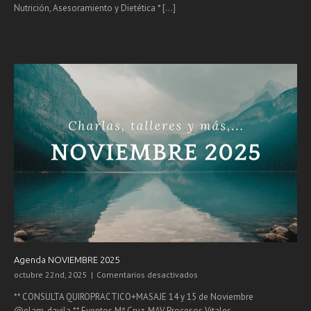
Nutrición, Asesoramiento y Dietética * [...]
ESPACIO
AZUL
Agenda NOVIEMBRE 2025
en
octubre 22nd, 2025
|
Comentarios desactivados
Agenda
** CONSULTA QUIROPRACTICO+MASAJE 14 y 15 de Noviembre
NOVIEMBRE
@elam_davila ** Eventos Mª Cruz. MAV Procesos Vitales